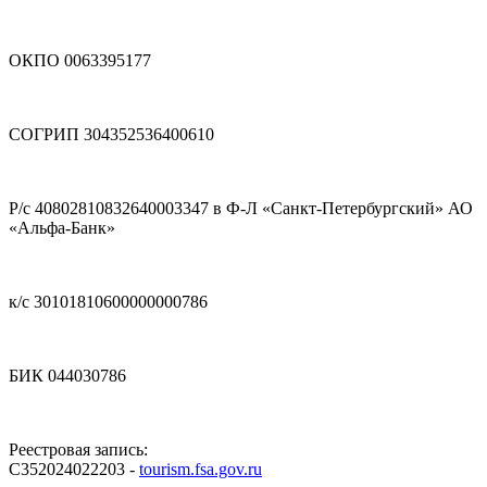
ОКПО 0063395177
СОГРИП 304352536400610
Р/с 40802810832640003347 в Ф-Л «Санкт-Петербургский» АО
«Альфа-Банк»
к/с 30101810600000000786
БИК 044030786
Реестровая запись:
С352024022203 -
tourism.fsa.gov.ru