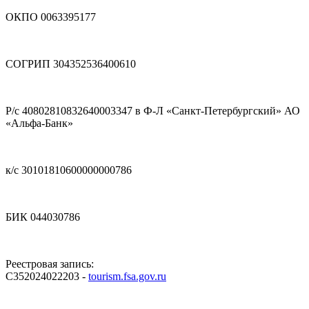
ОКПО 0063395177
СОГРИП 304352536400610
Р/с 40802810832640003347 в Ф-Л «Санкт-Петербургский» АО
«Альфа-Банк»
к/с 30101810600000000786
БИК 044030786
Реестровая запись:
С352024022203 -
tourism.fsa.gov.ru